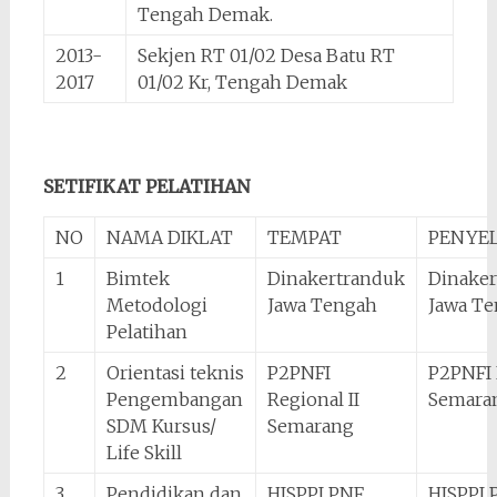
Tengah Demak.
2013-
Sekjen RT 01/02 Desa Batu RT
2017
01/02 Kr, Tengah Demak
SETIFIKAT PELATIHAN
NO
NAMA DIKLAT
TEMPAT
PENYE
1
Bimtek
Dinakertranduk
Dinaker
Metodologi
Jawa Tengah
Jawa T
Pelatihan
2
Orientasi teknis
P2PNFI
P2PNFI 
Pengembangan
Regional II
Semara
SDM Kursus/
Semarang
Life Skill
3
Pendidikan dan
HISPPI PNF
HISPPI 