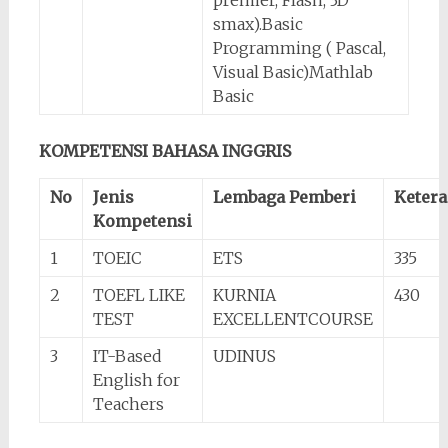
premier, Flash, 3D
smax).Basic
Programming ( Pascal,
Visual Basic)Mathlab
Basic
KOMPETENSI BAHASA INGGRIS
No
Jenis
Lembaga Pemberi
Keter
Kompetensi
1
TOEIC
ETS
335
2
TOEFL LIKE
KURNIA
430
TEST
EXCELLENTCOURSE
3
IT-Based
UDINUS
English for
Teachers