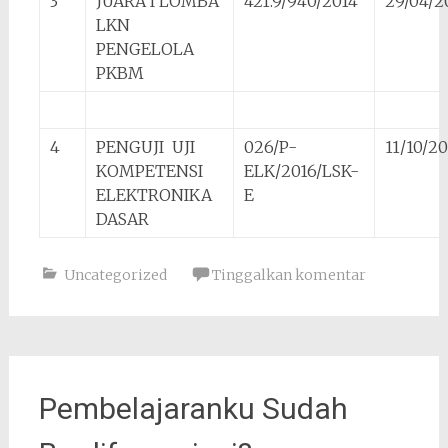
3
JUARA I LOMBA
421.9/940/2014
29/04/2
LKN
PENGELOLA
PKBM
4
PENGUJI UJI
026/P-
11/10/2
KOMPETENSI
ELK/2016/LSK-
ELEKTRONIKA
E
DASAR
Uncategorized
Tinggalkan komentar
Pembelajaranku Sudah