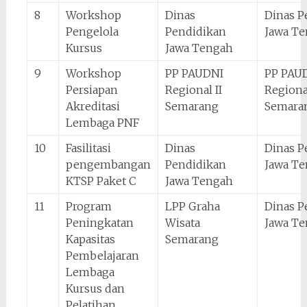
8
Workshop
Dinas
Dinas P
Pengelola
Pendidikan
Jawa T
Kursus
Jawa Tengah
9
Workshop
PP PAUDNI
PP PAU
Persiapan
Regional II
Regional
Akreditasi
Semarang
Semara
Lembaga PNF
10
Fasilitasi
Dinas
Dinas P
pengembangan
Pendidikan
Jawa T
KTSP Paket C
Jawa Tengah
11
Program
LPP Graha
Dinas P
Peningkatan
Wisata
Jawa T
Kapasitas
Semarang
Pembelajaran
Lembaga
Kursus dan
Pelatihan