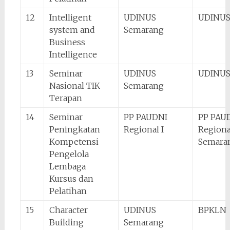
12
Intelligent
UDINUS
UDINUS
system and
Semarang
Business
Intelligence
13
Seminar
UDINUS
UDINUS
Nasional TIK
Semarang
Terapan
14
Seminar
PP PAUDNI
PP PAU
Peningkatan
Regional I
Regional
Kompetensi
Semara
Pengelola
Lembaga
Kursus dan
Pelatihan
15
Character
UDINUS
BPKLN
Building
Semarang