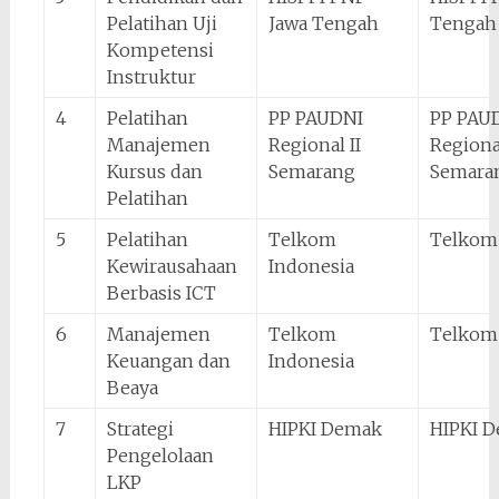
Pelatihan Uji
Jawa Tengah
Tengah
Kompetensi
Instruktur
4
Pelatihan
PP PAUDNI
PP PAU
Manajemen
Regional II
Regional
Kursus dan
Semarang
Semara
Pelatihan
5
Pelatihan
Telkom
Telkom
Kewirausahaan
Indonesia
Berbasis ICT
6
Manajemen
Telkom
Telkom
Keuangan dan
Indonesia
Beaya
7
Strategi
HIPKI Demak
HIPKI 
Pengelolaan
LKP