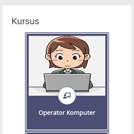
Kursus
Setelah mengikuti pelatihan ini
peserta kompeten
mengoperasikan program
aplikasi office : Word, Excel,
Powerpoint dan internet
Selengkapnya
Daftar
Operator Komputer