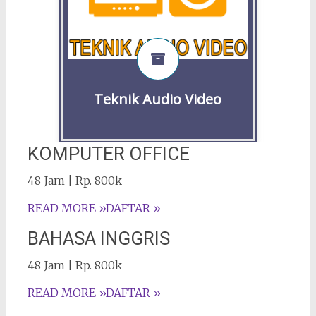
tangga seperti amplifier dan
TV analog.
Selengkapnya
Daftar
Teknik Audio Video
KOMPUTER OFFICE
48 Jam | Rp. 800k
READ MORE »
DAFTAR »
BAHASA INGGRIS
48 Jam | Rp. 800k
READ MORE »
DAFTAR »