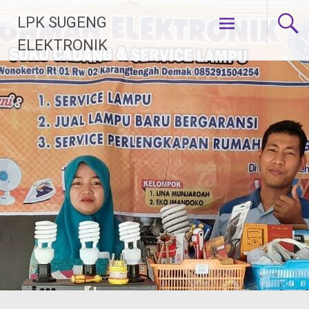
Lompat
LPK SUGENG
ke
konten
ELEKTRONIK